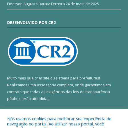
Emerson Augusto Barata Ferreira
24 de maio de 2025
DESENVOLVIDO POR CR2
Muito mais que
criar site
ou
sistema para prefeituras
!
Realizamos uma
assessoria
completa, onde garantimos em
contrato que todas as exigências das
leis de transparência
pública
serão atendidas.
Conheça o
PNTP
e o
Radar da Transparência Pública
Nós usamos cookies para melhorar sua experiência de
navegação no portal. Ao utilizar nosso portal, você