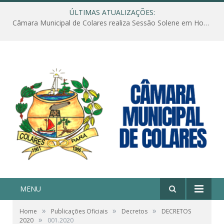
ÚLTIMAS ATUALIZAÇÕES:
Câmara Municipal de Colares realiza Sessão Solene em Homenagem ao Dia das Mães
MENU
»
»
»
Home
Publicações Oficiais
Decretos
DECRETOS
»
2020
001.2020