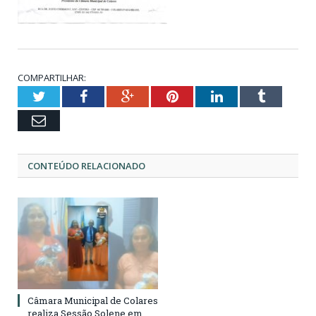
COMPARTILHAR:
Twitter
Facebook
Google+
Pinterest
LinkedIn
Tumblr
Email
CONTEÚDO RELACIONADO
Câmara Municipal de Colares
realiza Sessão Solene em