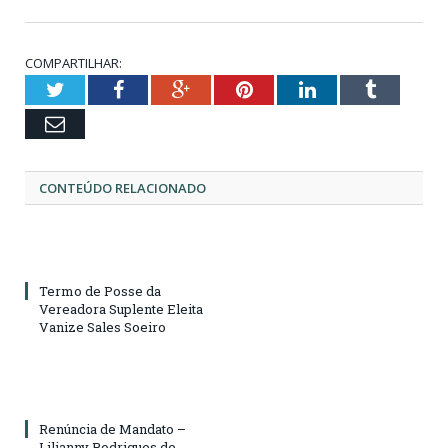
COMPARTILHAR:
Twitter
Facebook
Google+
Pinterest
LinkedIn
Tumblr
Email
CONTEÚDO RELACIONADO
Termo de Posse da
Vereadora Suplente Eleita
Vanize Sales Soeiro
Renúncia de Mandato –
Lilianny Rodrigues de