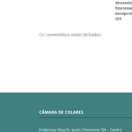
dezembro
funciona
excepcio
11H
Os comentários estão fechados.
CÂMARA DE COLARES
Endereço: Rua Dr. Justo Chermont, SN – Centro