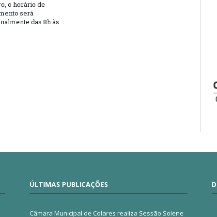
, o horário de
mento será
nalmente das 8h às
ÚLTIMAS PUBLICAÇÕES
D
Câmara Municipal de Colares realiza Sessão Solene