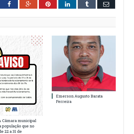
tter
Facebook
Google+
Pinterest
LinkedIn
Tumblr
Email
Emerson Augusto Barata
Ferreira
A Câmara municipal
a população que no
e 22 a 31 de