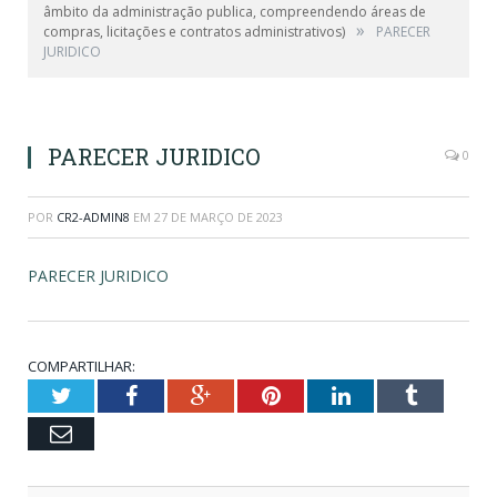
âmbito da administração publica, compreendendo áreas de
»
compras, licitações e contratos administrativos)
PARECER
JURIDICO
PARECER JURIDICO
0
POR
CR2-ADMIN8
EM
27 DE MARÇO DE 2023
PARECER JURIDICO
COMPARTILHAR:
Twitter
Facebook
Google+
Pinterest
LinkedIn
Tumblr
Email