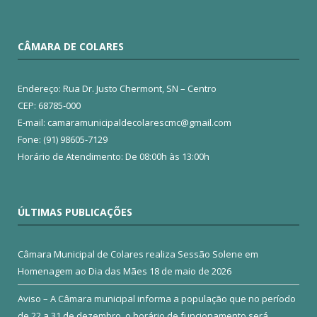
CÂMARA DE COLARES
Endereço: Rua Dr. Justo Chermont, SN – Centro
CEP: 68785-000
E-mail: camaramunicipaldecolarescmc@gmail.com
Fone: (91) 98605-7129
Horário de Atendimento: De 08:00h às 13:00h
ÚLTIMAS PUBLICAÇÕES
Câmara Municipal de Colares realiza Sessão Solene em
Homenagem ao Dia das Mães
18 de maio de 2026
Aviso – A Câmara municipal informa a população que no período
de 22 a 31 de dezembro, o horário de funcionamento será