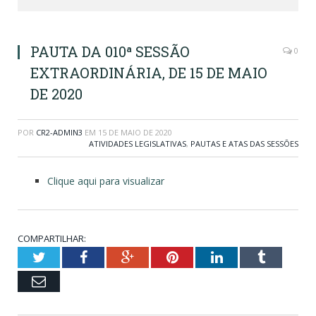
PAUTA DA 010ª SESSÃO
0
EXTRAORDINÁRIA, DE 15 DE MAIO
DE 2020
POR
CR2-ADMIN3
EM
15 DE MAIO DE 2020
ATIVIDADES LEGISLATIVAS
,
PAUTAS E ATAS DAS SESSÕES
Clique aqui para visualizar
COMPARTILHAR:
Twitter
Facebook
Google+
Pinterest
LinkedIn
Tumblr
Email