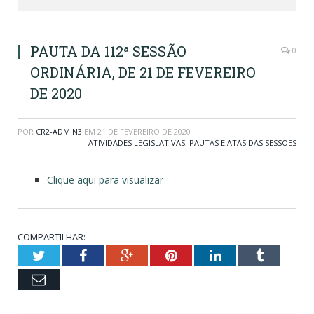
PAUTA DA 112ª SESSÃO
0
ORDINÁRIA, DE 21 DE FEVEREIRO
DE 2020
POR
CR2-ADMIN3
EM
21 DE FEVEREIRO DE 2020
ATIVIDADES LEGISLATIVAS
,
PAUTAS E ATAS DAS SESSÕES
Clique aqui para visualizar
COMPARTILHAR:
Twitter
Facebook
Google+
Pinterest
LinkedIn
Tumblr
Email