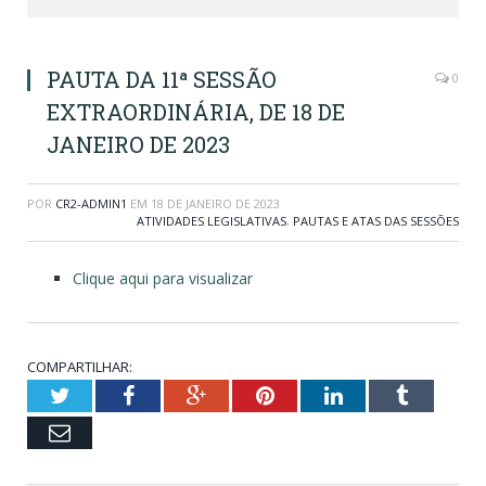
PAUTA DA 11ª SESSÃO
0
EXTRAORDINÁRIA, DE 18 DE
JANEIRO DE 2023
POR
CR2-ADMIN1
EM
18 DE JANEIRO DE 2023
ATIVIDADES LEGISLATIVAS
,
PAUTAS E ATAS DAS SESSÕES
Clique aqui para visualizar
COMPARTILHAR:
Twitter
Facebook
Google+
Pinterest
LinkedIn
Tumblr
Email