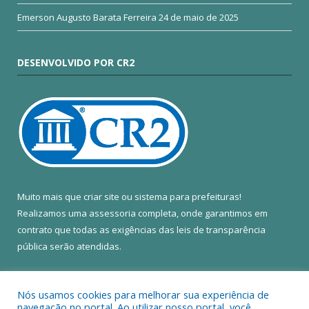
Emerson Augusto Barata Ferreira
24 de maio de 2025
DESENVOLVIDO POR CR2
Muito mais que
criar site
ou
sistema para prefeituras
!
Realizamos uma
assessoria
completa, onde garantimos em
contrato que todas as exigências das
leis de transparência
pública
serão atendidas.
Conheça o
PNTP
e o
Radar da Transparência Pública
Nós usamos cookies para melhorar sua experiência de
navegação no portal. Ao utilizar nosso portal, você