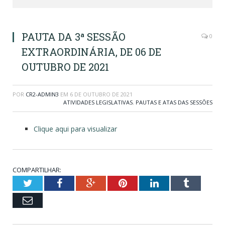
PAUTA DA 3ª SESSÃO
0
EXTRAORDINÁRIA, DE 06 DE
OUTUBRO DE 2021
POR
CR2-ADMIN3
EM
6 DE OUTUBRO DE 2021
ATIVIDADES LEGISLATIVAS
,
PAUTAS E ATAS DAS SESSÕES
Clique aqui para visualizar
COMPARTILHAR:
Twitter
Facebook
Google+
Pinterest
LinkedIn
Tumblr
Email