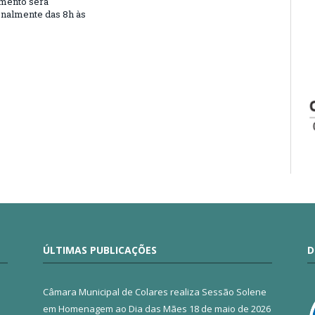
mento será
nalmente das 8h às
ÚLTIMAS PUBLICAÇÕES
D
Câmara Municipal de Colares realiza Sessão Solene
em Homenagem ao Dia das Mães
18 de maio de 2026