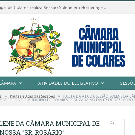
Câmara Municipal de Colares realiza Sessão Solene em Homenagem ao Dia das Mães
CÂMARA
ATIVIDADES DO LEGISLATIVO
SESSÕ
»
»
s
Pautas e Atas das Sessões
PAUTA DA ATA DA SESSÃO SOLENE DA C
 PADROEIRA DO MUNICÍPIO DE COLARES, REALIZADA NO DIA 07 DE DEZEMBRO 
OLENE DA CÂMARA MUNICIPAL DE
0
OSSA “SR. ROSÁRIO”,