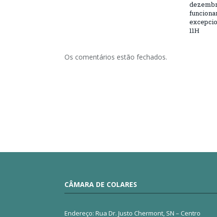
dezembro
funciona
excepcio
11H
Os comentários estão fechados.
CÂMARA DE COLARES
Endereço: Rua Dr. Justo Chermont, SN – Centro