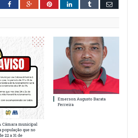
tter
Facebook
Google+
Pinterest
LinkedIn
Tumblr
Email
Emerson Augusto Barata
Ferreira
A Câmara municipal
a população que no
e 22 a 31 de