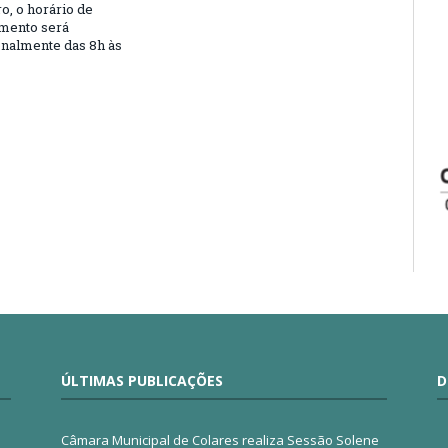
, o horário de
mento será
nalmente das 8h às
ÚLTIMAS PUBLICAÇÕES
D
Câmara Municipal de Colares realiza Sessão Solene