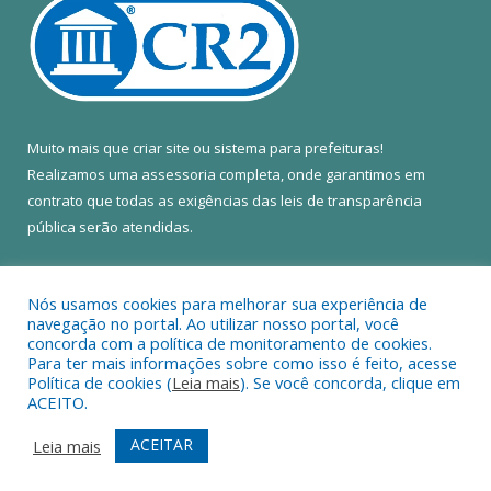
Muito mais que
criar site
ou
sistema para prefeituras
!
Realizamos uma
assessoria
completa, onde garantimos em
contrato que todas as exigências das
leis de transparência
pública
serão atendidas.
Conheça o
PNTP
e o
Radar da Transparência Pública
Nós usamos cookies para melhorar sua experiência de
navegação no portal. Ao utilizar nosso portal, você
concorda com a política de monitoramento de cookies.
Para ter mais informações sobre como isso é feito, acesse
Política de cookies (
Leia mais
). Se você concorda, clique em
Todos os direitos reservados a Câmara Municipal de Colares.
ACEITO.
Mapa do Site
Acessar Área Administrativa
ACEITAR
Leia mais
Acessar Webmail