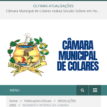
ÚLTIMAS ATUALIZAÇÕES:
Câmara Municipal de Colares realiza Sessão Solene em Homenagem ao Dia das Mães
MENU
»
»
Home
Publicações Oficiais
RESOLUÇÕES
»
2002
REGIMENTO INTERNO DA CAMARA