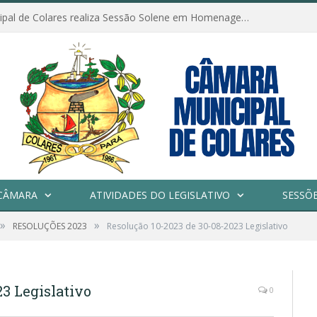
Câmara Municipal de Colares realiza Sessão Solene em Homenagem ao Dia das Mães
CÂMARA
ATIVIDADES DO LEGISLATIVO
SESSÕ
»
»
RESOLUÇÕES 2023
Resolução 10-2023 de 30-08-2023 Legislativo
23 Legislativo
0