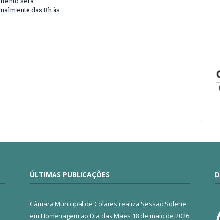
mento será
nalmente das 8h às
ÚLTIMAS PUBLICAÇÕES
D
Câmara Municipal de Colares realiza Sessão Solene
em Homenagem ao Dia das Mães
18 de maio de 2026