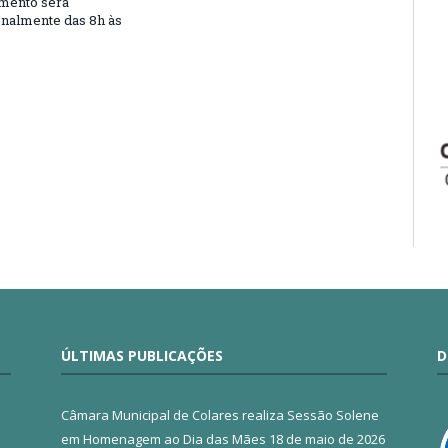
mento será
nalmente das 8h às
ÚLTIMAS PUBLICAÇÕES
D
Câmara Municipal de Colares realiza Sessão Solene
em Homenagem ao Dia das Mães
18 de maio de 2026