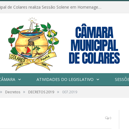
Câmara Municipal de Colares realiza Sessão Solene em Homenagem ao Dia das Mães
CÂMARA
ATIVIDADES DO LEGISLATIVO
SESSÕ
»
»
»
Decretos
DECRETOS 2019
007.2019
0