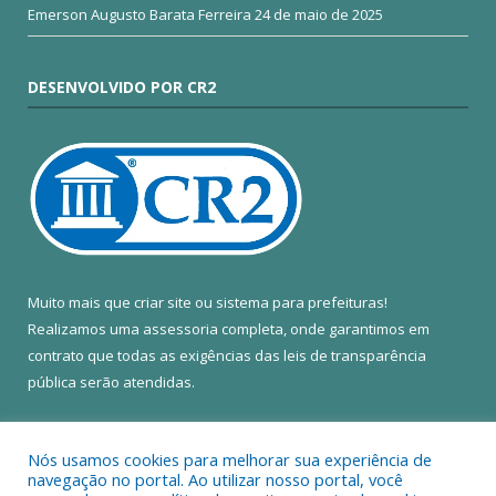
Emerson Augusto Barata Ferreira
24 de maio de 2025
DESENVOLVIDO POR CR2
Muito mais que
criar site
ou
sistema para prefeituras
!
Realizamos uma
assessoria
completa, onde garantimos em
contrato que todas as exigências das
leis de transparência
pública
serão atendidas.
Conheça o
PNTP
e o
Radar da Transparência Pública
Nós usamos cookies para melhorar sua experiência de
navegação no portal. Ao utilizar nosso portal, você