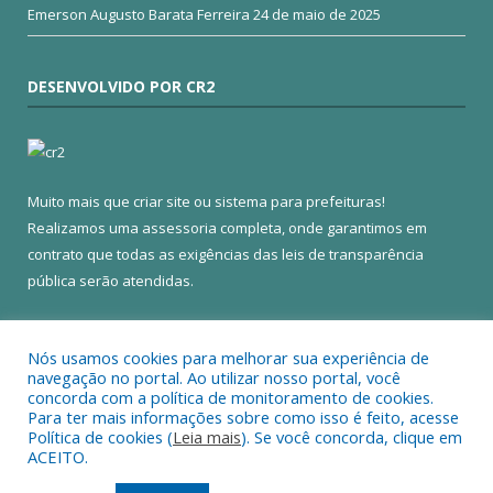
Emerson Augusto Barata Ferreira
24 de maio de 2025
DESENVOLVIDO POR CR2
Muito mais que
criar site
ou
sistema para prefeituras
!
Realizamos uma
assessoria
completa, onde garantimos em
contrato que todas as exigências das
leis de transparência
pública
serão atendidas.
Conheça o
PNTP
e o
Radar da Transparência Pública
Nós usamos cookies para melhorar sua experiência de
navegação no portal. Ao utilizar nosso portal, você
concorda com a política de monitoramento de cookies.
Para ter mais informações sobre como isso é feito, acesse
Política de cookies (
Leia mais
). Se você concorda, clique em
Todos os direitos reservados a Câmara Municipal de Colares.
ACEITO.