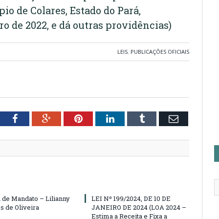
io de Colares, Estado do Pará,
ro de 2022, e dá outras providências)
LEIS
,
PUBLICAÇÕES OFICIAIS
tter
Facebook
Google+
Pinterest
LinkedIn
Tumblr
Email
 de Mandato – Lilianny
LEI Nº 199/2024, DE 10 DE
s de Oliveira
JANEIRO DE 2024 (LOA 2024 –
Estima a Receita e Fixa a