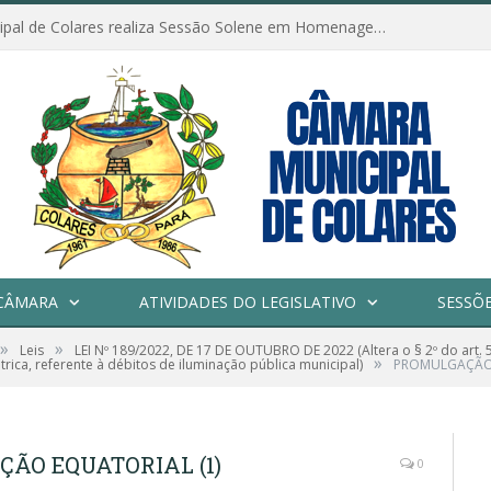
Câmara Municipal de Colares realiza Sessão Solene em Homenagem ao Dia das Mães
CÂMARA
ATIVIDADES DO LEGISLATIVO
SESSÕ
»
»
Leis
LEI Nº 189/2022, DE 17 DE OUTUBRO DE 2022 (Altera o § 2º do art. 
»
trica, referente à débitos de iluminação pública municipal)
PROMULGAÇÃO 
ÇÃO EQUATORIAL (1)
0