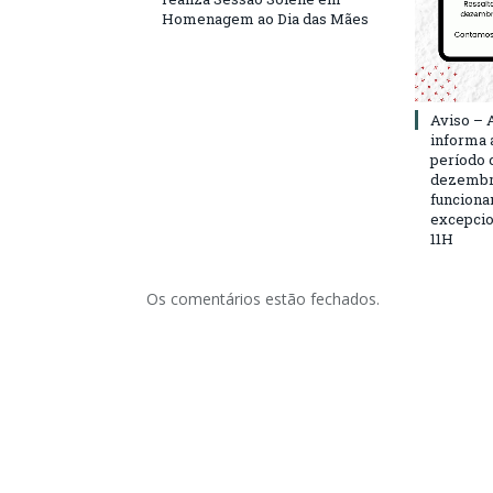
Homenagem ao Dia das Mães
Aviso – 
informa 
período d
dezembro
funciona
excepcio
11H
Os comentários estão fechados.