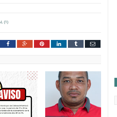
 (1)
tter
Facebook
Google+
Pinterest
LinkedIn
Tumblr
Email