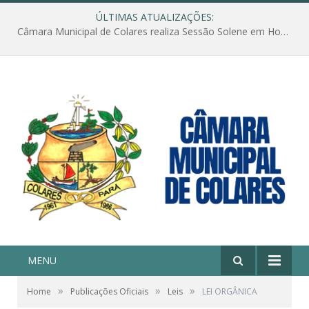
ÚLTIMAS ATUALIZAÇÕES:
Câmara Municipal de Colares realiza Sessão Solene em Homenagem ao Dia das Mães
MENU
»
»
»
Home
Publicações Oficiais
Leis
LEI ORGÂNICA