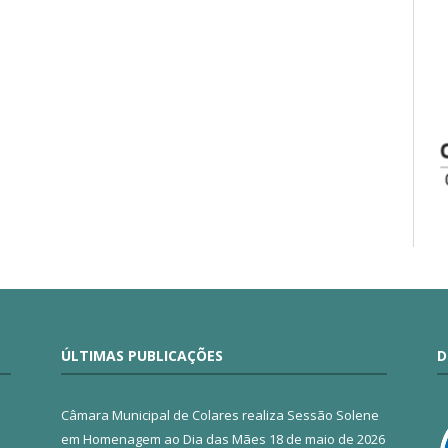
ÚLTIMAS PUBLICAÇÕES
D
Câmara Municipal de Colares realiza Sessão Solene
em Homenagem ao Dia das Mães
18 de maio de 2026