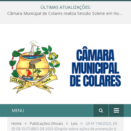
ÚLTIMAS ATUALIZAÇÕES:
Câmara Municipal de Colares realiza Sessão Solene em Homenagem ao Dia das Mães
MENU
»
»
»
Home
Publicações Oficiais
Leis
LEI Nº 196/2023, DE
05 DE OUTUBRO DE 2023 (Dispõe sobre ações de prevenção à